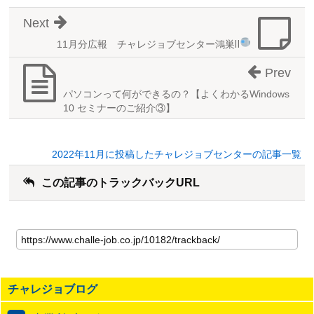
Next
11月分広報
チャレジョブセンター鴻巣Ⅱ
Prev
パソコンって何ができるの？【よくわかるWindows
10 セミナーのご紹介③】
2022年11月に投稿したチャレジョブセンターの記事一覧
この記事のトラックバックURL
こ
の
記
事
の
チャレジョブログ
ト
ラ