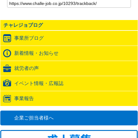
の
記
事
の
チャレジョブログ
ト
ラ
事業所ブログ
ッ
ク
バ
新着情報・お知らせ
ッ
ク
就労者の声
URL
イベント情報・広報誌
事業報告
企業ご担当者様へ