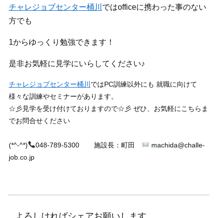
チャレジョブセンター桶川
ではofficeに携わった事のない
方でも
1からゆっくり勉強できます！
是非お気軽に見学にいらしてください♪
チャレジョブセンター桶川
ではPC訓練以外にも 就職に向けて
様々な訓練やセミナーがあります。
☆彡見学を受け付けておりますので☆彡 ぜひ、お気軽にこちらま
でお問合せください
(*^-^*)
048-789-5300 施設長：町田
machida@challe-
job.co.jp
よろしければシェアお願いします