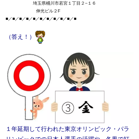
埼玉県桶川市若宮１丁目２−１６
伸光ビル２F
■／■／■／■／■／■／■／■／■／■／■
（答え！）
１年延期して行われた東京オリンピック・パラ