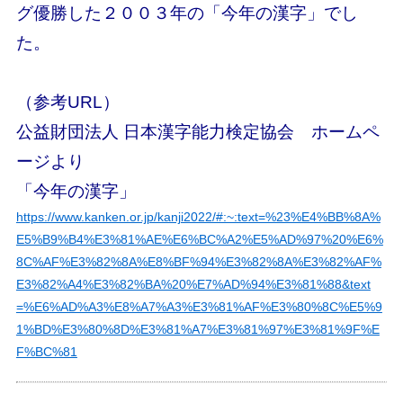
グ優勝した２００３年の「今年の漢字」でし
た。
（参考URL）
公益財団法人 日本漢字能力検定協会 ホームペ
ージより
「今年の漢字」
https://www.kanken.or.jp/kanji2022/#:~:text=%23%E4%BB%8A%
E5%B9%B4%E3%81%AE%E6%BC%A2%E5%AD%97%20%E6%
8C%AF%E3%82%8A%E8%BF%94%E3%82%8A%E3%82%AF%
E3%82%A4%E3%82%BA%20%E7%AD%94%E3%81%88&text
=%E6%AD%A3%E8%A7%A3%E3%81%AF%E3%80%8C%E5%9
1%BD%E3%80%8D%E3%81%A7%E3%81%97%E3%81%9F%E
F%BC%81