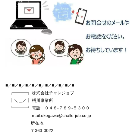
■／■／■／■／■／■／■／■／■／■／■
┏━━━┓ 株式会社チャレジョブ
┃＼＿／┃ 桶川事業所
┗━━━┛ 電話 ０４８-７８９-５３００
mail:okegawa@challe-job.co.jp
所在地
〒363-0022