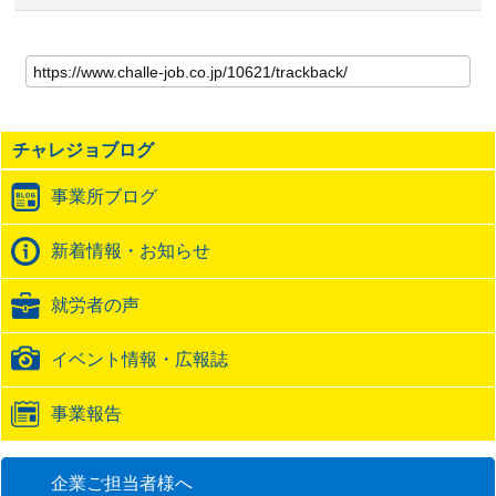
こ
の
記
事
の
チャレジョブログ
ト
ラ
事業所ブログ
ッ
ク
バ
新着情報・お知らせ
ッ
ク
就労者の声
URL
イベント情報・広報誌
事業報告
企業ご担当者様へ