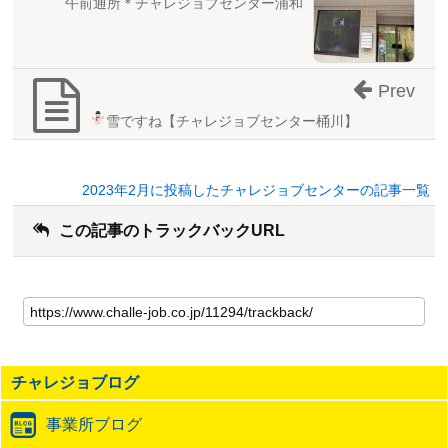
午前通所＊チャレジョブセンター浦和
Prev
雪ですね
【チャレジョブセンター桶川】
2023年2月に投稿したチャレジョブセンターの記事一覧
この記事のトラックバックURL
こ
の
記
事
の
チャレジョブログ
ト
ラ
事業所ブログ
ッ
ク