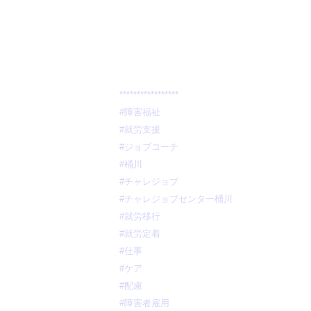
*****************
#障害福祉
#就労支援
#ジョブコーチ
#桶川
#チャレジョブ
#チャレジョブセンター桶川
#就労移行
#就労定着
#仕事
#ケア
#配慮
#障害者雇用