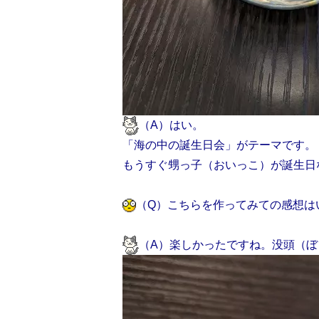
（A）はい。
「海の中の誕生日会」がテーマです。
もうすぐ甥っ子（おいっこ）が誕生日
（Q）こちらを作ってみての感想は
（A）楽しかったですね。没頭（