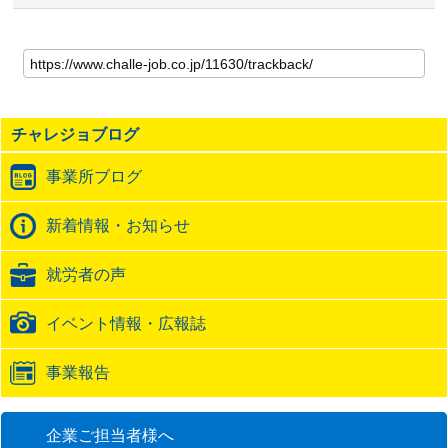
こ
の
記
事
の
チャレジョブログ
ト
ラ
事業所ブログ
ッ
ク
バ
新着情報・お知らせ
ッ
ク
就労者の声
URL
イベント情報・広報誌
事業報告
企業ご担当者様へ