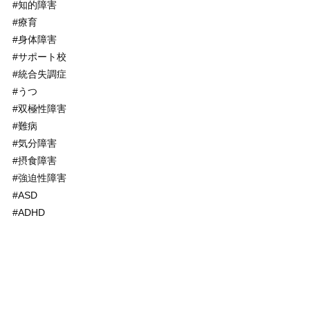
#知的障害
#療育
#身体障害
#サポート校
#統合失調症
#うつ
#双極性障害
#難病
#気分障害
#摂食障害
#強迫性障害
#ASD
#ADHD