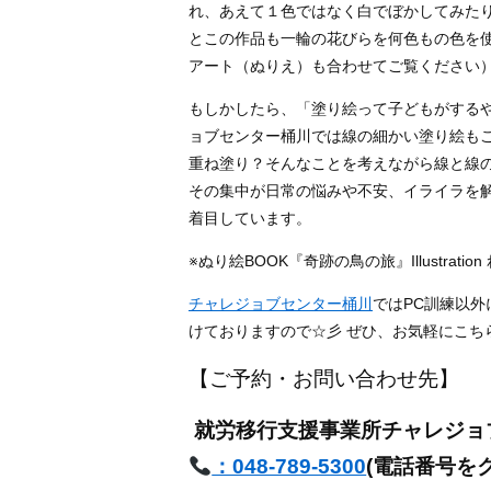
れ、あえて１色ではなく白でぼかしてみた
とこの作品も一輪の花びらを何色もの色を
アート（ぬりえ）も合わせてご覧ください
もしかしたら、「塗り絵って子どもがする
ョブセンター桶川では線の細かい塗り絵も
重ね塗り？そんなことを考えながら線と線
その集中が日常の悩みや不安、イライラを
着目しています。
※ぬり絵BOOK『奇跡の鳥の旅』Illustratio
チャレジョブセンター桶川
ではPC訓練以外
けておりますので☆彡 ぜひ、お気軽にこちらま
【ご予約・お問い合わせ先】
就労移行支援事業所チャレジ
：048-789-5300
(電話番号を