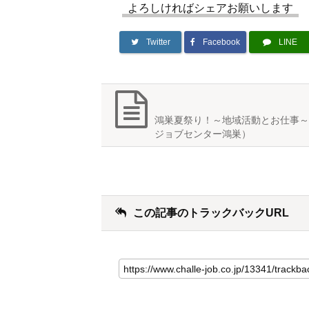
よろしければシェアお願いします
Twitter
Facebook
LINE
鴻巣夏祭り！～地域活動とお仕事～
ジョブセンター鴻巣）
この記事のトラックバックURL
こ
の
記
事
の