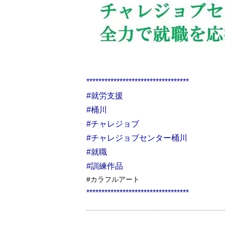
**********************************
#就労支援
#桶川
#チャレジョブ
#チャレジョブセンター桶川
#就職
#訓練作品
#カラフルアート
**********************************