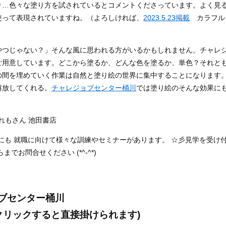
り…色々な塗り方を試されているとコメントくださっています。よく見
使って表現されていますね。（よろしければ、
2023.5.23掲載
カラフル
）
やつじゃない？」そんな風に思われる方がいるかもしれません。チャレ
ご用意しています。どこから塗るか、どんな色を塗るか、単色？それと
の間を埋めていく作業は自然と塗り絵の世界に集中することになります
解放してくれる。
チャレジョブセンター桶川
では塗り絵のそんな効果に
n れもさん 池田書店
にも 就職に向けて様々な訓練やセミナーがあります。 ☆彡見学を受け
でお問合せください (*^-^*)
ョブセンター桶川
クリックすると直接掛けられます)