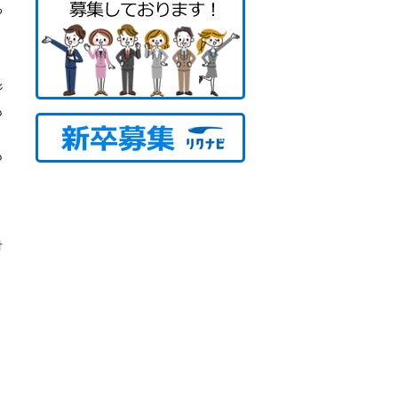
る
ジ
も
。
も
付