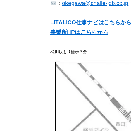
：
okegawa@challe-job.co.jp
LITALICO仕事ナビはこちらか
事業所HPはこちらから
桶川駅より徒歩３分