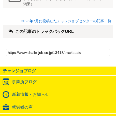
鴻巣）
2023年7月に投稿したチャレジョブセンターの記事一覧
この記事のトラックバックURL
こ
の
記
事
の
チャレジョブログ
ト
ラ
事業所ブログ
ッ
ク
バ
新着情報・お知らせ
ッ
ク
就労者の声
URL