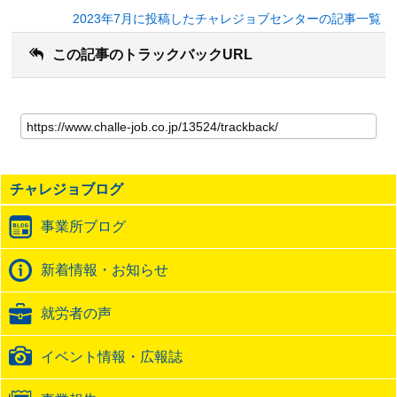
2023年7月に投稿したチャレジョブセンターの記事一覧
この記事のトラックバックURL
こ
の
記
事
の
チャレジョブログ
ト
ラ
事業所ブログ
ッ
ク
バ
新着情報・お知らせ
ッ
ク
就労者の声
URL
イベント情報・広報誌