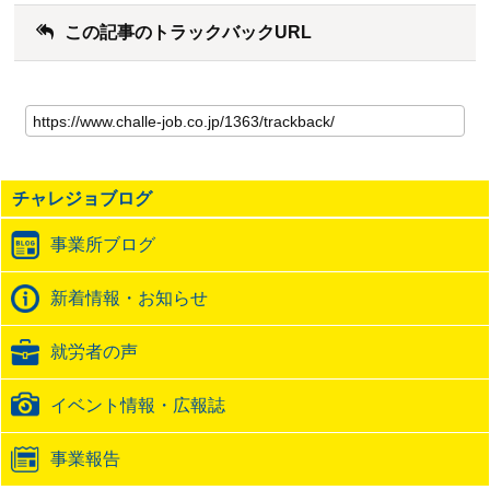
この記事のトラックバックURL
こ
の
記
事
の
チャレジョブログ
ト
ラ
事業所ブログ
ッ
ク
バ
新着情報・お知らせ
ッ
ク
就労者の声
URL
イベント情報・広報誌
事業報告