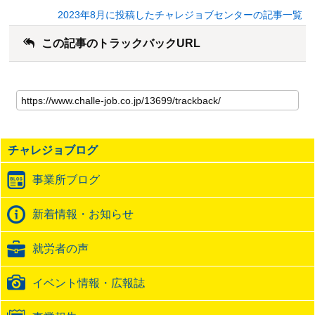
2023年8月に投稿したチャレジョブセンターの記事一覧
この記事のトラックバックURL
こ
の
記
事
の
チャレジョブログ
ト
ラ
事業所ブログ
ッ
ク
バ
新着情報・お知らせ
ッ
ク
就労者の声
URL
イベント情報・広報誌