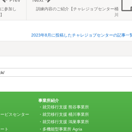
Prev
Next
に参加し
訓練内容のご紹介【チャレジョブセンター桶
】
川
2023年8月に投稿したチャレジョブセンターの記事一
事業所紹介
援
就労移行支援 熊谷事業所
サービスセンター
就労移行支援 桶川事業所
e
就労移行支援 鴻巣事業所
ポート
多機能型事業所 Agria