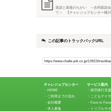
面談と面接のちがい ～合同面談会
て～ 【チャレジョブセンター桶川
この記事のトラックバックURL
こ
の
記
事
の
ト
ラ
チャレジョブセンター
サービス案内
ッ
HOME
就労移行支
ク
ご利用までの流れ
こどもデイ
バ
会社概要
Face to Fac
ッ
求人募集
トリプルサ
ク