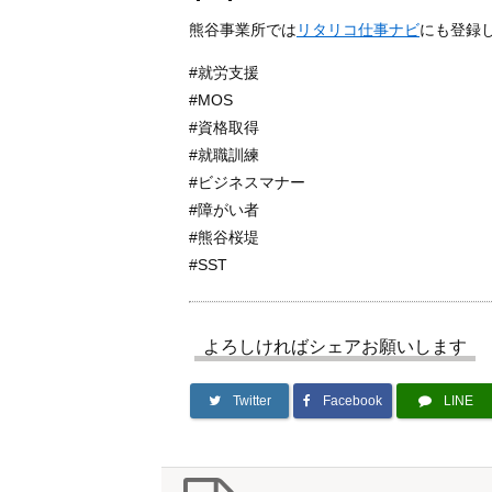
熊谷事業所では
リタリコ仕事ナビ
にも登録
#就労支援
#MOS
#資格取得
#就職訓練
#ビジネスマナー
#障がい者
#熊谷桜堤
#SST
よろしければシェアお願いします
Twitter
Facebook
LINE