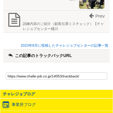
Prev
訓練内容のご紹介（顧客伝票ミスチェック）【チャ
レジョブセンター桶川
2023年8月に投稿したチャレジョブセンターの記事一覧
この記事のトラックバックURL
こ
の
記
事
の
チャレジョブログ
ト
ラ
事業所ブログ
ッ
ク