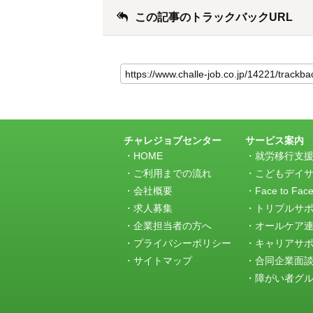
この記事のトラックバックURL
こ
の
記
事
の
ト
ラ
チャレジョブセンター
サービス案内
ッ
HOME
就労移行支
ク
ご利用までの流れ
こどもデイ
バ
会社概要
Face to Fac
ッ
求人募集
トリプルサ
ク
URL
企業担当者の方へ
オールケア
プライバシーポリシー
キャリアサ
サイトマップ
合同企業面
障がい者グルー