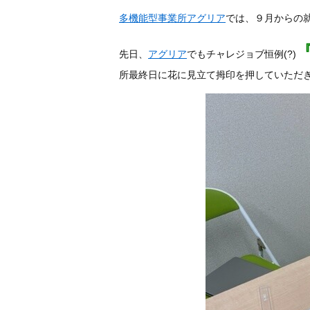
多機能型事業所アグリア
では、９月からの
先日、
アグリア
でもチャレジョブ恒例(?)
所最終日に花に見立て拇印を押していただ