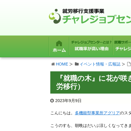
HOME
イベント情報・広報誌
『就職の木』に花が咲
労移行）
2023年9月9日
こんにちは。
多機能型事業所アグリア
のス
こうのすも、朝晩はだいぶ涼しくなってき