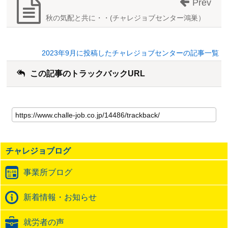
Prev
秋の気配と共に・・(チャレジョブセンター鴻巣）
2023年9月に投稿したチャレジョブセンターの記事一覧
この記事のトラックバックURL
こ
の
記
事
の
チャレジョブログ
ト
ラ
事業所ブログ
ッ
ク
バ
新着情報・お知らせ
ッ
ク
就労者の声
URL