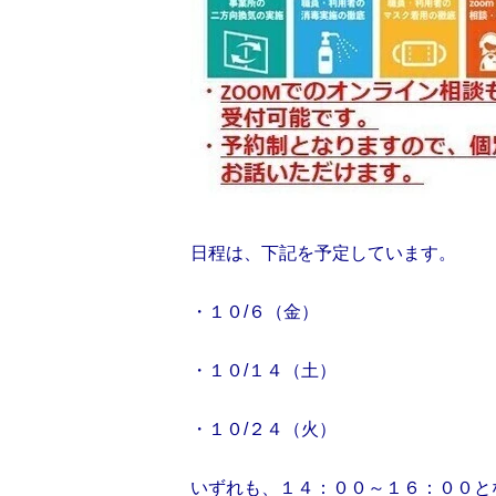
日程は、下記を予定しています。
・１０/６（金）
・１０/１４（土）
・１０/２４（火）
いずれも、１４：００～１６：００と