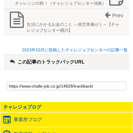
チャレンジの秋！（チャレジョブセンター鴻巣）
Prev
生活にかかるお金のこと ～就労準備ゼミ～【チャ
レジョブセンター桶川】
2023年10月に投稿したチャレジョブセンターの記事一覧
この記事のトラックバックURL
こ
の
記
事
の
チャレジョブログ
ト
ラ
事業所ブログ
ッ
ク
バ