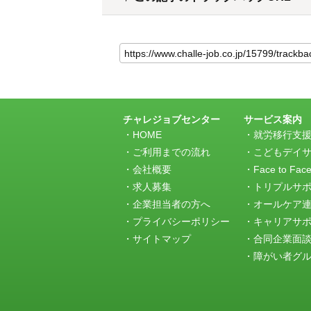
こ
の
記
事
の
ト
ラ
チャレジョブセンター
サービス案内
ッ
HOME
就労移行支
ク
ご利用までの流れ
こどもデイ
バ
会社概要
Face to Fac
ッ
求人募集
トリプルサ
ク
URL
企業担当者の方へ
オールケア
プライバシーポリシー
キャリアサ
サイトマップ
合同企業面
障がい者グルー