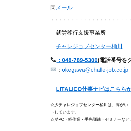
同
メール
・・・・・・・・・・・・・・・・・・・
就労移行支援事業所
チャレジョブセンター桶川
：048-789-5300
(電話番号を
：
okegawa@challe-job.co.jp
LITALICO仕事ナビはこちら
☆彡チャレジョブセンター桶川は、障がい
トしています。
☆彡PC・軽作業・手先訓練・セミナーな