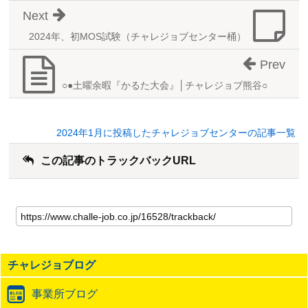
Next
2024年、初MOS試験（チャレジョブセンター桶）
Prev
○●土曜余暇『かるた大会』│チャレジョブ熊谷○
2024年1月に投稿したチャレジョブセンターの記事一覧
この記事のトラックバックURL
こ
の
記
事
の
チャレジョブログ
ト
ラ
事業所ブログ
ッ