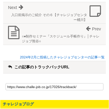
Next
入口前掲示のご紹介 その６【チャレジョブセンタ
ー桶川】
Prev
○●制作セミナー『スケジュール手帳作り』│チャレ
ジョブ熊谷○
2024年2月に投稿したチャレジョブセンターの記事一覧
この記事のトラックバックURL
こ
の
記
事
の
チャレジョブログ
ト