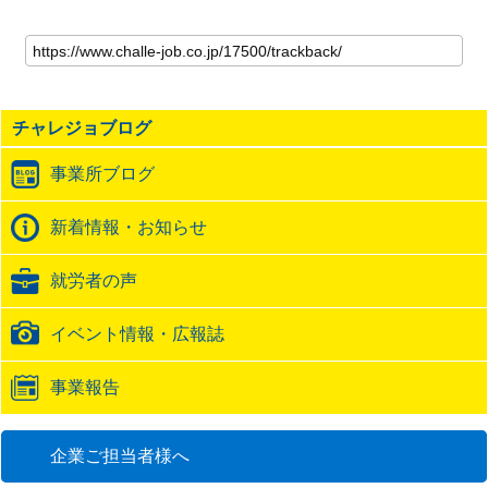
こ
の
記
事
の
チャレジョブログ
ト
ラ
事業所ブログ
ッ
ク
バ
新着情報・お知らせ
ッ
ク
就労者の声
URL
イベント情報・広報誌
事業報告
企業ご担当者様へ