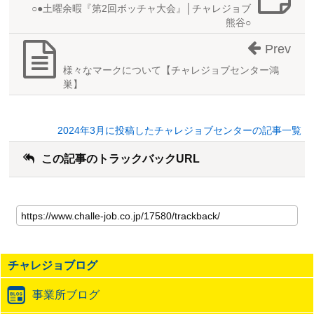
○●土曜余暇『第2回ボッチャ大会』│チャレジョブ
熊谷○
Prev
様々なマークについて【チャレジョブセンター鴻
巣】
2024年3月に投稿したチャレジョブセンターの記事一覧
この記事のトラックバックURL
こ
の
記
事
の
チャレジョブログ
ト
ラ
事業所ブログ
ッ
ク