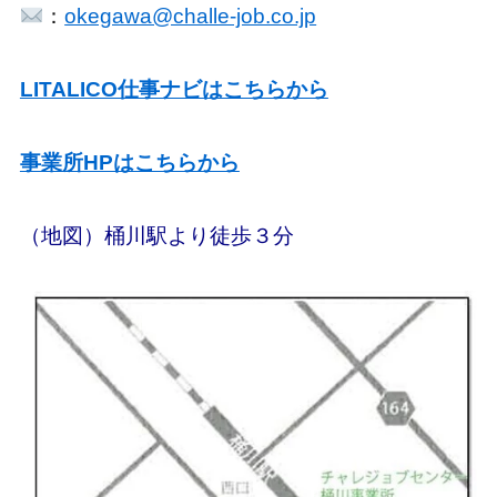
：
okegawa@challe-job.co.jp
LITALICO仕事ナビはこちらから
事業所HPはこちらから
（地図）桶川駅より徒歩３分