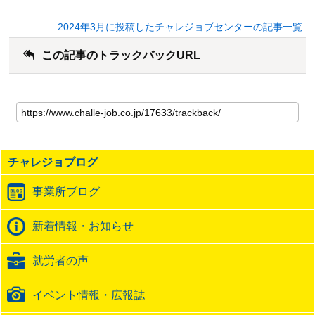
2024年3月に投稿したチャレジョブセンターの記事一覧
この記事のトラックバックURL
こ
の
記
事
の
チャレジョブログ
ト
ラ
事業所ブログ
ッ
ク
バ
新着情報・お知らせ
ッ
ク
就労者の声
URL
イベント情報・広報誌