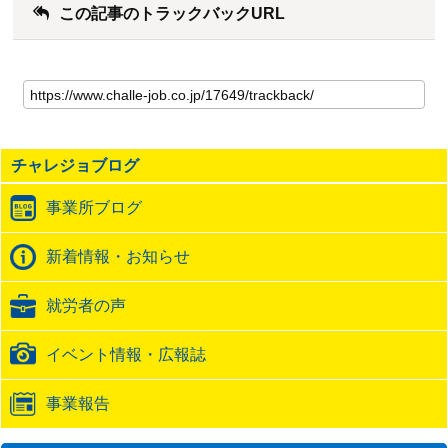
この記事のトラックバックURL
こ
の
記
事
の
チャレジョブログ
ト
ラ
事業所ブログ
ッ
ク
バ
新着情報・お知らせ
ッ
ク
就労者の声
URL
イベント情報・広報誌
事業報告