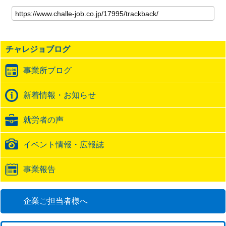
こ
の
記
事
の
チャレジョブログ
ト
ラ
事業所ブログ
ッ
ク
バ
新着情報・お知らせ
ッ
ク
就労者の声
URL
イベント情報・広報誌
事業報告
企業ご担当者様へ