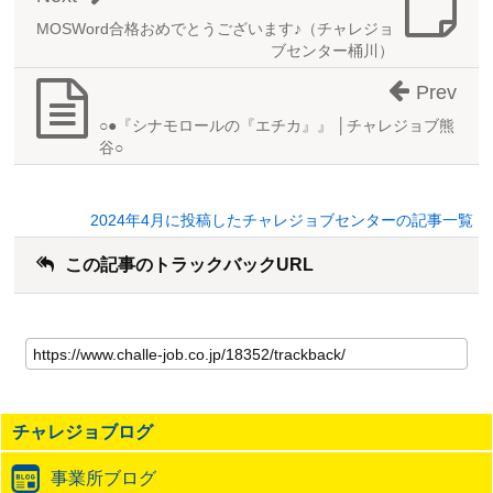
MOSWord合格おめでとうございます♪（チャレジョ
ブセンター桶川）
Prev
○●『シナモロールの『エチカ』』 │チャレジョブ熊
谷○
2024年4月に投稿したチャレジョブセンターの記事一覧
この記事のトラックバックURL
こ
の
記
事
の
チャレジョブログ
ト
ラ
事業所ブログ
ッ