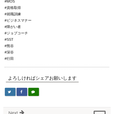
#MOS
#資格取得
#就職訓練
#ビジネスマナー
#障がい者
#ジョブコーチ
#SST
#熊谷
#深谷
#行田
よろしければシェアお願いします
Next