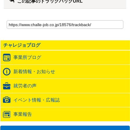
この記事のトラックバックURL
こ
の
記
事
の
チャレジョブログ
ト
ラ
事業所ブログ
ッ
ク
バ
新着情報・お知らせ
ッ
ク
就労者の声
URL
イベント情報・広報誌
事業報告