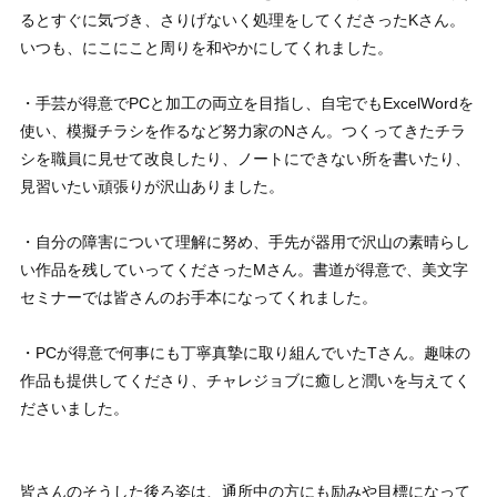
るとすぐに気づき、さりげないく処理をしてくださったKさん。
いつも、にこにこと周りを和やかにしてくれました。
・手芸が得意でPCと加工の両立を目指し、自宅でもExcelWordを
使い、模擬チラシを作るなど努力家のNさん。つくってきたチラ
シを職員に見せて改良したり、ノートにできない所を書いたり、
見習いたい頑張りが沢山ありました。
・自分の障害について理解に努め、手先が器用で沢山の素晴らし
い作品を残していってくださったMさん。書道が得意で、美文字
セミナーでは皆さんのお手本になってくれました。
・PCが得意で何事にも丁寧真摯に取り組んでいたTさん。趣味の
作品も提供してくださり、チャレジョブに癒しと潤いを与えてく
ださいました。
皆さんのそうした後ろ姿は、通所中の方にも励みや目標になって