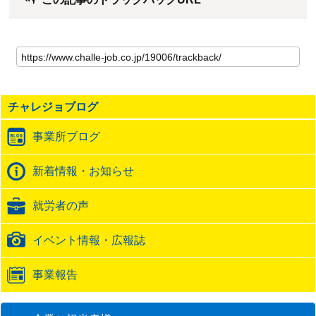
こ
の
記
事
の
チャレジョブログ
ト
ラ
事業所ブログ
ッ
ク
バ
新着情報・お知らせ
ッ
ク
就労者の声
URL
イベント情報・広報誌
事業報告