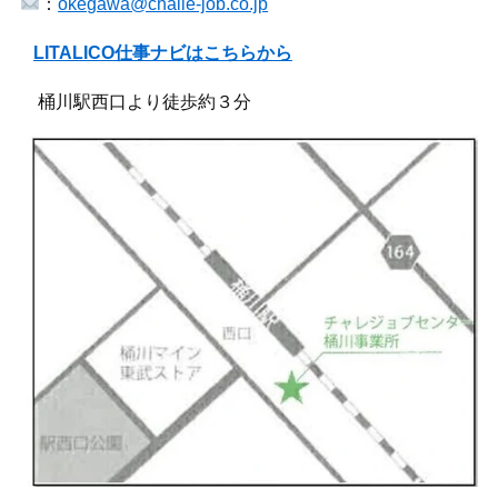
：
okegawa@challe-job.co.jp
LITALICO仕事ナビはこちらから
桶川駅西口より徒歩約３分