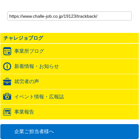
こ
の
記
事
の
チャレジョブログ
ト
ラ
事業所ブログ
ッ
ク
バ
新着情報・お知らせ
ッ
ク
就労者の声
URL
イベント情報・広報誌
事業報告
企業ご担当者様へ