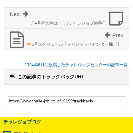
Next
〇●月曜の朝は・・│チャレジョブ熊谷〇
Prev
6月スケジュール
【チャレジョブセンター桶川】
2024年6月に投稿したチャレジョブセンターの記事一覧
この記事のトラックバックURL
こ
の
記
事
の
チャレジョブログ
ト
ラ