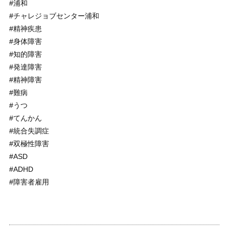
#浦和
#チャレジョブセンター浦和
#精神疾患
#身体障害
#知的障害
#発達障害
#精神障害
#難病
#うつ
#てんかん
#統合失調症
#双極性障害
#ASD
#ADHD
#障害者雇用