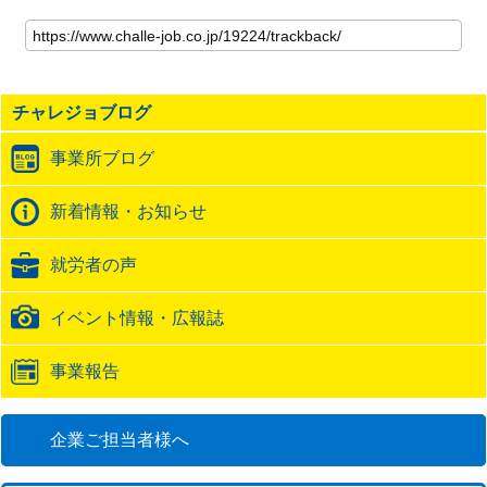
こ
の
記
事
の
チャレジョブログ
ト
ラ
事業所ブログ
ッ
ク
バ
新着情報・お知らせ
ッ
ク
就労者の声
URL
イベント情報・広報誌
事業報告
企業ご担当者様へ