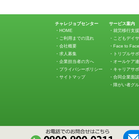
事
の
ト
ラ
チャレジョブセンター
サービス案内
ッ
HOME
就労移行支
ク
ご利用までの流れ
こどもデイ
バ
会社概要
Face to Fac
ッ
求人募集
トリプルサ
ク
URL
企業担当者の方へ
オールケア
プライバシーポリシー
キャリアサ
サイトマップ
合同企業面
障がい者グルー