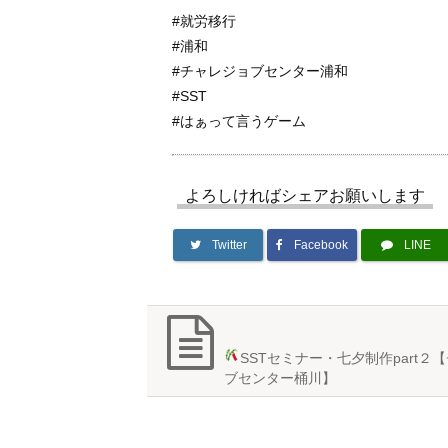
#就労移行
#浦和
#チャレジョブセンター浦和
#SST
#はぁって言うゲーム
よろしければシェアお願いします
Twitter
Facebook
LINE
SSTセミナー・七夕制作
part
ブセンター桶川】