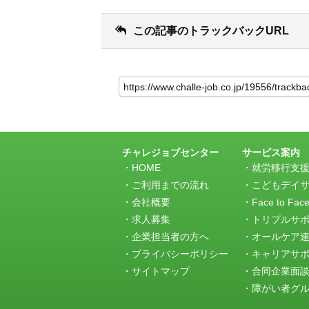
この記事のトラックバックURL
こ
の
記
事
の
ト
ラ
チャレジョブセンター
サービス案内
ッ
HOME
就労移行支
ク
ご利用までの流れ
こどもデイ
バ
会社概要
Face to Fac
ッ
求人募集
トリプルサ
ク
URL
企業担当者の方へ
オールケア
プライバシーポリシー
キャリアサ
サイトマップ
合同企業面
障がい者グルー