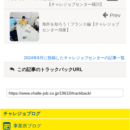
【チャレジョブセンター桶川】
Prev
海外を知ろう！フランス編【チャレジョブ
センター鴻巣】
2024年8月に投稿したチャレジョブセンターの記事一覧
この記事のトラックバックURL
こ
の
記
事
の
チャレジョブログ
ト
ラ
事業所ブログ
ッ