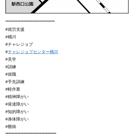
*********************************
#就労支援
#桶川
#チャレジョブ
#
チャレジョブセンター桶川
#見学
#訓練
#就職
#手先訓練
#軽作業
#精神障がい
#発達障がい
#知的障がい
#身体障がい
#難病
**********************************