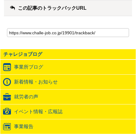
この記事のトラックバックURL
こ
の
記
事
の
チャレジョブログ
ト
ラ
事業所ブログ
ッ
ク
バ
新着情報・お知らせ
ッ
ク
就労者の声
URL
イベント情報・広報誌
事業報告