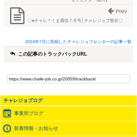
Prev
〇●チャレ＊くま通信７月号│チャレジョブ熊谷〇
2024年7月に投稿したチャレジョブセンターの記事一覧
この記事のトラックバックURL
こ
の
記
事
の
チャレジョブログ
ト
ラ
事業所ブログ
ッ
ク
バ
新着情報・お知らせ
ッ