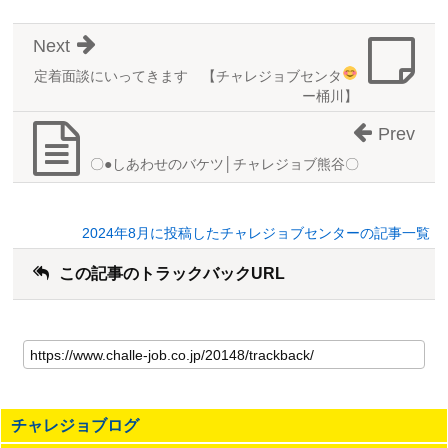
Next
定着面談にいってきます
【チャレジョブセンタ
ー桶川】
Prev
〇●しあわせのバケツ│チャレジョブ熊谷〇
2024年8月に投稿したチャレジョブセンターの記事一覧
この記事のトラックバックURL
こ
の
記
事
の
チャレジョブログ
ト