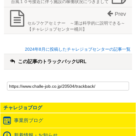
台風１０号接近に伴う施設の稼働状況につきまして
Prev
セルフケアセミナー ～運は科学的に説明できる～
【チャレジョブセンター桶川】
2024年8月に投稿したチャレジョブセンターの記事一覧
この記事のトラックバックURL
こ
の
記
事
の
チャレジョブログ
ト
ラ
事業所ブログ
ッ
ク
バ
新着情報・お知らせ