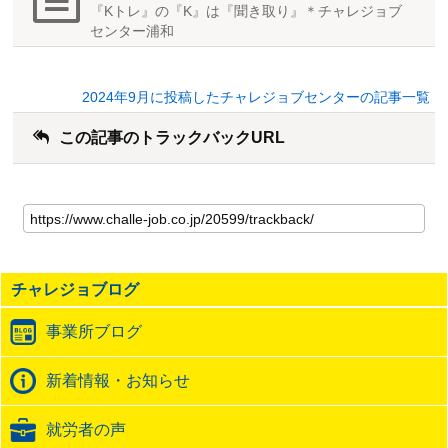
『Kトレ』の『K』は『聞き取り』＊チャレジョブ
センター浦和
2024年9月に投稿したチャレジョブセンターの記事一覧
この記事のトラックバックURL
こ
の
記
事
の
チャレジョブログ
ト
ラ
事業所ブログ
ッ
ク
バ
新着情報・お知らせ
ッ
ク
就労者の声
URL