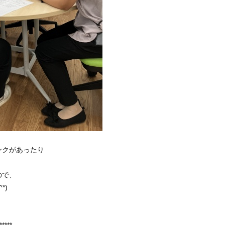
ンクがあったり
ので、
*)
*****