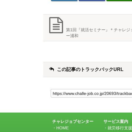
第1回『就活セミナー』＊チャレジ
ー浦和
この記事のトラックバックURL
こ
の
記
事
の
ト
ラ
チャレジョブセンター
サービス案内
ッ
HOME
就労移行支