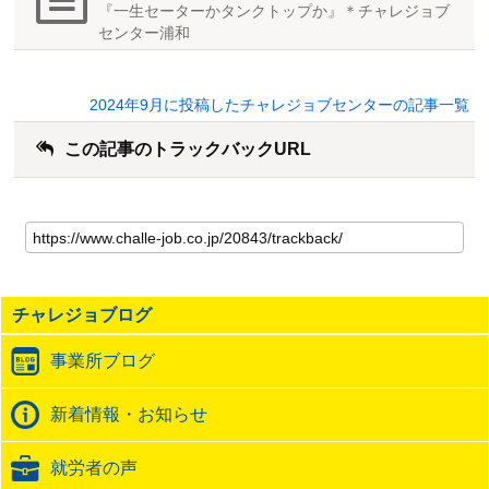
『一生セーターかタンクトップか』＊チャレジョブ
センター浦和
2024年9月に投稿したチャレジョブセンターの記事一覧
この記事のトラックバックURL
こ
の
記
事
の
チャレジョブログ
ト
ラ
事業所ブログ
ッ
ク
バ
新着情報・お知らせ
ッ
ク
就労者の声
URL