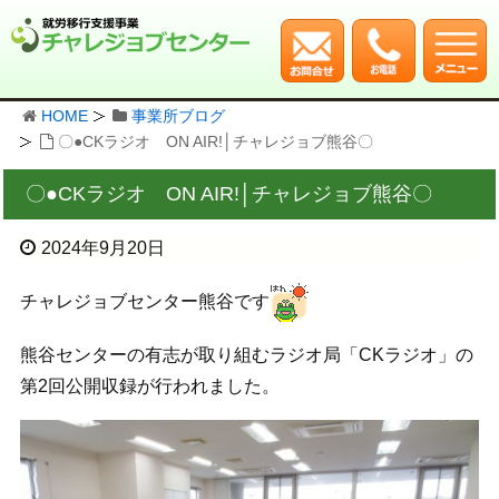
HOME
事業所ブログ
〇●CKラジオ ON AIR!│チャレジョブ熊谷〇
〇●CKラジオ ON AIR!│チャレジョブ熊谷〇
2024年9月20日
チャレジョブセンター熊谷です
熊谷センターの有志が取り組むラジオ局「CKラジオ」の
第2回公開収録が行われました。