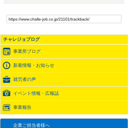
こ
の
記
事
の
チャレジョブログ
ト
ラ
事業所ブログ
ッ
ク
バ
新着情報・お知らせ
ッ
ク
就労者の声
URL
イベント情報・広報誌
事業報告
企業ご担当者様へ