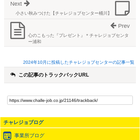
Next
小さい秋みつけた【チャレジョブセンター桶川】
Prev
心のこもった『プレゼント』＊チャレジョブセンタ
ー浦和
2024年10月に投稿したチャレジョブセンターの記事一覧
この記事のトラックバックURL
こ
の
記
事
の
チャレジョブログ
ト
ラ
事業所ブログ
ッ