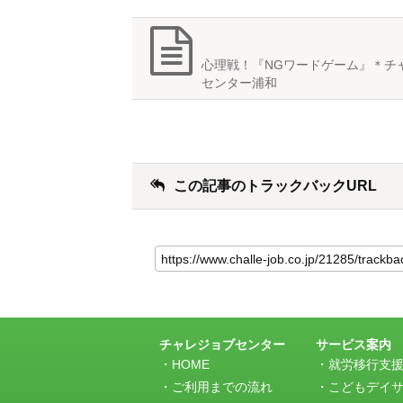
心理戦！『NGワードゲーム』＊チ
センター浦和
この記事のトラックバックURL
こ
の
記
事
の
ト
ラ
チャレジョブセンター
サービス案内
ッ
HOME
就労移行支
ク
ご利用までの流れ
こどもデイ
バ