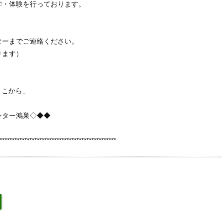
学・体験を行っております。
ターまでご連絡ください。
ります）
。
しいはここから」
ンター鴻巣◇◆◆
*******************************************