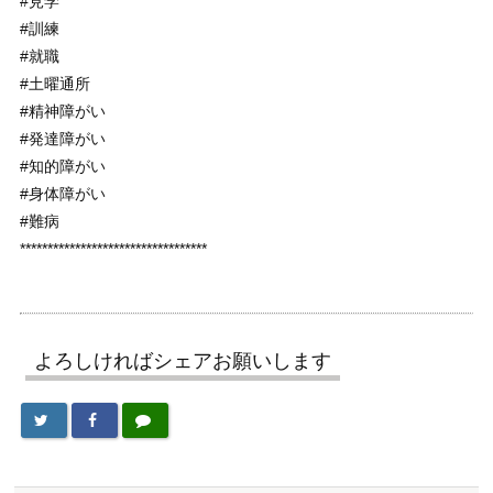
#見学
#訓練
#就職
#土曜通所
#精神障がい
#発達障がい
#知的障がい
#身体障がい
#難病
**********************************
よろしければシェアお願いします