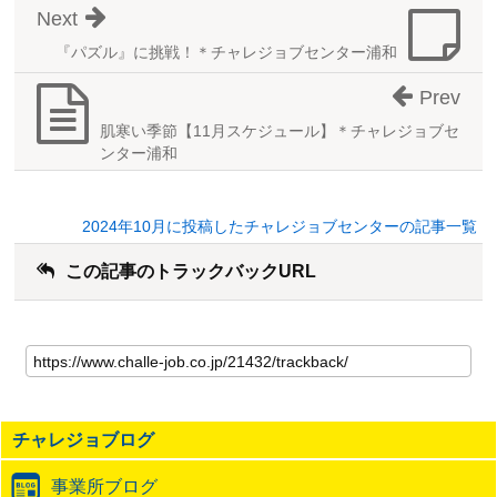
Next
『パズル』に挑戦！＊チャレジョブセンター浦和
Prev
肌寒い季節【11月スケジュール】＊チャレジョブセ
ンター浦和
2024年10月に投稿したチャレジョブセンターの記事一覧
この記事のトラックバックURL
こ
の
記
事
の
チャレジョブログ
ト
ラ
事業所ブログ
ッ