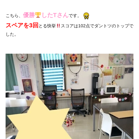
優勝
したTさん
こちら、
です。
スペアを3回
とる快挙
スコアは102点でダントツのトップで
した。