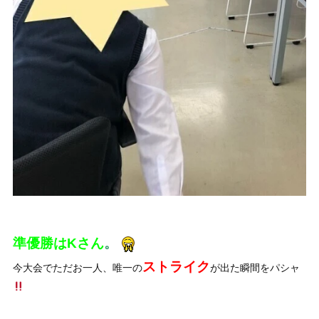
準優勝はKさん
。
ストライク
今大会でただお一人、唯一の
が出た瞬間をパシャ