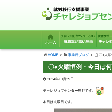
HOME
事業所ブログ
〇●火
〇●火曜恒例・今日は
2024年10月29日
チャレジョブセンター熊谷です。
本日は火曜日です。