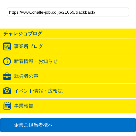
こ
の
記
事
の
チャレジョブログ
ト
ラ
事業所ブログ
ッ
ク
バ
新着情報・お知らせ
ッ
ク
就労者の声
URL
イベント情報・広報誌
事業報告
企業ご担当者様へ