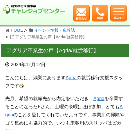
HOME
イベント情報・広報誌
アグリア卒業生の声【Agria/就労移行】
アグリア卒業生の声【Agria/就労移行】
2024年11月12日
こんにちは。鴻巣にあります
Agria
の就労移行支援スタッ
フです
先月、希望の就職先から内定をいただき、
Agria
を卒業す
ることになったFさん。土曜の余暇はほぼ参加、とても
A
gria
のことを愛してくれていたようです。事業所の掃除や
ゴミ集めにも協力的で、いつも来客用のスリッパはピカ