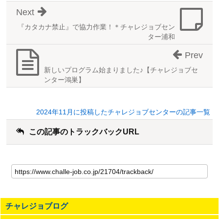
Next
『カタカナ禁止』で協力作業！＊チャレジョブセン
ター浦和
Prev
新しいプログラム始まりました♪【チャレジョブセ
ンター鴻巣】
2024年11月に投稿したチャレジョブセンターの記事一覧
この記事のトラックバックURL
こ
の
記
事
の
チャレジョブログ
ト
ラ